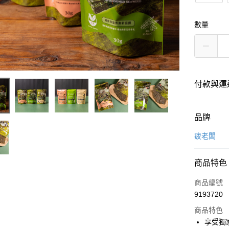
數量
付款與運
付款方式
品牌
信用卡一
疲老闆
Apple Pay
商品特色
Google Pa
商品編號
ATM付款
9193720
商品特色
享受獨
運送方式