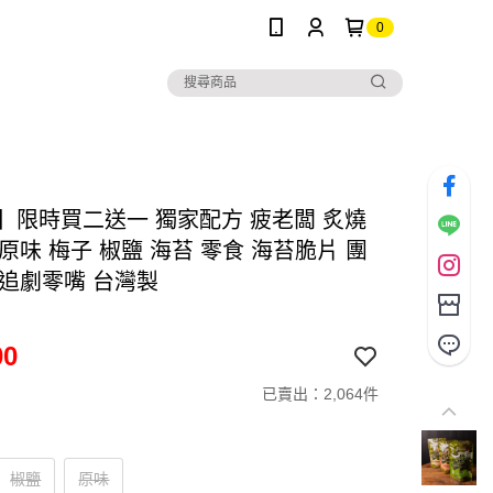
0
g】限時買二送一 獨家配方 疲老闆 炙燒
原味 梅子 椒鹽 海苔 零食 海苔脆片 團
 追劇零嘴 台灣製
00
已賣出：2,064件
椒鹽
原味