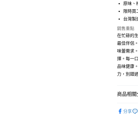
原味、
付款後全
限時買
每筆NT$1
台灣製
銷售重點
付款後7-1
在忙碌的生
每筆NT$1
最佳伴侶
本島
味蕾需求
每筆NT$1
擇。每一
品味健康。
力，別錯
商品相關分
👑【獨家
分享
人氣商品
🍿零食／