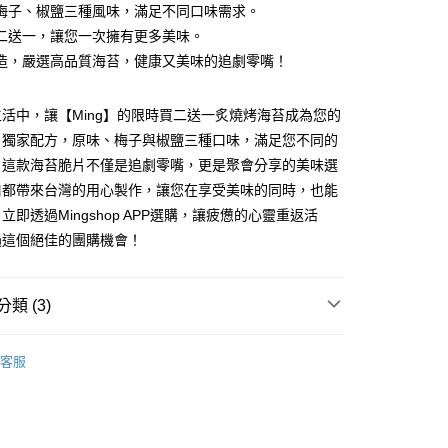
梅子、椒鹽三種風味，滿足不同口味需求。
家取貨
二送一，讓您一次擁有更多美味。
00
造，嚴選高品質海苔，健康又美味的追劇零嘴！
1取貨
活中，讓【Ming】的限時買二送一炙燒烤海苔成為您的
00
。獨家配方，原味、梅子與椒鹽三種口味，滿足您不同的
。這款海苔脆片不僅是追劇零嘴，更是聚會分享的美味選
00
口都帶來台灣的用心製作，讓您在享受美味的同時，也能
立即透過Mingshop APP選購，讓疲憊的心靈重返活
過這個絕佳的團購機會！
類 (3)
販售】
客服
推薦
甜點
海苔 / 豆干