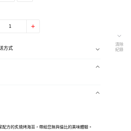
清除
送方式
紀錄
次付款
y
家配方的炙燒烤海苔，帶給您無與倫比的美味體驗。