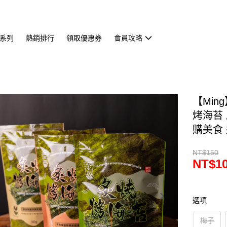
系列
熱銷排行
領取優惠券
會員攻略
【Min
烤海苔 
購美食
NT$150
NT$1
選項
梅子