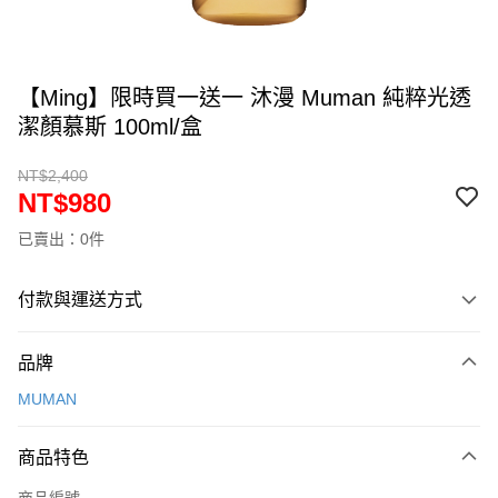
【Ming】限時買一送一 沐漫 Muman 純粹光透
潔顏慕斯 100ml/盒
NT$2,400
NT$980
已賣出：0件
付款與運送方式
付款方式
品牌
信用卡一次付款
MUMAN
Apple Pay
商品特色
Google Pay